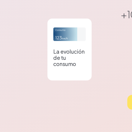
+
1
La evolución
de tu
consumo