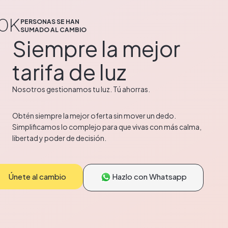
9
0
K
PERSONAS SE HAN
SUMADO AL CAMBIO
Siempre la mejor
tarifa de luz
Nosotros gestionamos tu luz. Tú ahorras.
Obtén siempre la mejor oferta sin mover un dedo.
Simplificamos lo complejo para que vivas con más calma,
libertad y poder de decisión.
Únete al cambio
Hazlo con Whatsapp