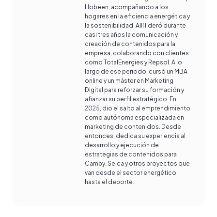
Hobeen, acompañando a los
hogares en la eficiencia energética y
la sostenibilidad. Allí lideró durante
casi tres años la comunicación y
creación de contenidos para la
empresa, colaborando con clientes
como TotalEnergies y Repsol. A lo
largo de ese periodo, cursó un MBA
online y un máster en Marketing
Digital para reforzar su formación y
afianzar su perfil estratégico. En
2025, dio el salto al emprendimiento
como autónoma especializada en
marketing de contenidos. Desde
entonces, dedica su experiencia al
desarrollo y ejecución de
estrategias de contenidos para
Camby, Seica y otros proyectos que
van desde el sector energético
hasta el deporte.