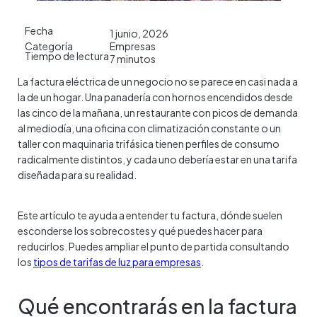
Fecha
1 junio, 2026
Categoría
Empresas
Tiempo de lectura
7
minutos
La factura eléctrica de un negocio no se parece en casi nada a
la de un hogar. Una panadería con hornos encendidos desde
las cinco de la mañana, un restaurante con picos de demanda
al mediodía, una oficina con climatización constante o un
taller con maquinaria trifásica tienen perfiles de consumo
radicalmente distintos, y cada uno debería estar en una tarifa
diseñada para su realidad.
Este artículo te ayuda a entender tu factura, dónde suelen
esconderse los sobrecostes y qué puedes hacer para
reducirlos. Puedes ampliar el punto de partida consultando
los
tipos de tarifas de luz para empresas
.
Qué encontrarás en la factura