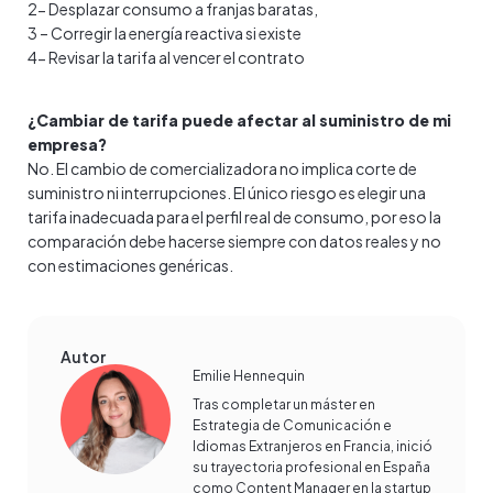
2- Desplazar consumo a franjas baratas,
3 – Corregir la energía reactiva si existe
4- Revisar la tarifa al vencer el contrato
¿Cambiar de tarifa puede afectar al suministro de mi
empresa?
No. El cambio de comercializadora no implica corte de
suministro ni interrupciones. El único riesgo es elegir una
tarifa inadecuada para el perfil real de consumo, por eso la
comparación debe hacerse siempre con datos reales y no
con estimaciones genéricas.
Autor
Emilie Hennequin
Tras completar un máster en
Estrategia de Comunicación e
Idiomas Extranjeros en Francia, inició
su trayectoria profesional en España
como Content Manager en la startup