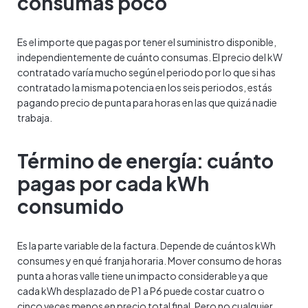
consumas poco
Es el importe que pagas por tener el suministro disponible,
independientemente de cuánto consumas. El precio del kW
contratado varía mucho según el periodo por lo que si has
contratado la misma potencia en los seis periodos, estás
pagando precio de punta para horas en las que quizá nadie
trabaja.
Término de energía: cuánto
pagas por cada kWh
consumido
Es la parte variable de la factura. Depende de cuántos kWh
consumes y en qué franja horaria. Mover consumo de horas
punta a horas valle tiene un impacto considerable ya que
cada kWh desplazado de P1 a P6 puede costar cuatro o
cinco veces menos en precio total final. Pero no cualquier