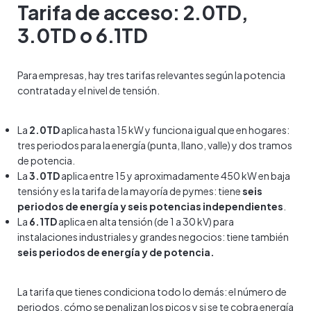
Tarifa de acceso: 2.0TD,
3.0TD o 6.1TD
Para empresas, hay tres tarifas relevantes según la potencia
contratada y el nivel de tensión.
La
2.0TD
aplica hasta 15 kW y funciona igual que en hogares:
tres periodos para la energía (punta, llano, valle) y dos tramos
de potencia.
La
3.0TD
aplica entre 15 y aproximadamente 450 kW en baja
tensión y es la tarifa de la mayoría de pymes: tiene
seis
periodos de energía y seis potencias independientes
.
La
6.1TD
aplica en alta tensión (de 1 a 30 kV) para
instalaciones industriales y grandes negocios: tiene también
seis periodos de energía y de potencia.
La tarifa que tienes condiciona todo lo demás: el número de
periodos, cómo se penalizan los picos y si se te cobra energía