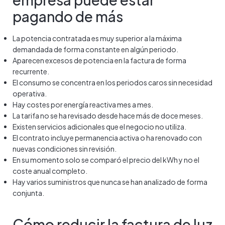
pagando de más
La potencia contratada es muy superior a la máxima
demandada de forma constante en algún periodo.
Aparecen excesos de potencia en la factura de forma
recurrente.
El consumo se concentra en los periodos caros sin necesidad
operativa.
Hay costes por energía reactiva mes a mes.
La tarifa no se ha revisado desde hace más de doce meses.
Existen servicios adicionales que el negocio no utiliza.
El contrato incluye permanencia activa o ha renovado con
nuevas condiciones sin revisión.
En su momento solo se comparó el precio del kWh y no el
coste anual completo.
Hay varios suministros que nunca se han analizado de forma
conjunta.
Cómo reducir la factura de luz