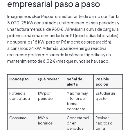
empresarial paso a paso
Imaginemos «Bar Paco», un restaurante de barrio con tarifa
3.0TD, 25 kW contratados uniformes en los seis periodos y
una factura mensual de 980 €. Al revisar la curva de carga, la
potencia máxima demandada en P1 (mediodías laborables)
no supera los 18 kW, pero en P6 (noche de preparación)
alcanza los 24 kW. Además, aparece energía reactiva
recurrente por los motores de la cámara frigorífica y un
mantenimiento de 8,32 €/mes que nunca se ha usado.
Concepto
Qué revisar
Señal de
Posible
alerta
acción
Potencia
kW por
Máxima muy
Estudiar un
contratada
periodo
inferior de
ajuste
forma
constante
Consumo
kWh y
Concentraci
Revisar
horarios
ón en
hábitos o
periodos
tarifa