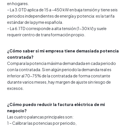
en hogares.
– La 3.0TD aplica de 15 a ~450 kW en baja tensión y tiene seis
periodos independientes de energía y potencia: es la tarifa
estándar de la pyme española.
– La 6.1TD corresponde a alta tensión (1-30 kV) y suele
requerir centro de transformación propio.
¿Cómo saber si mi empresa tiene demasiada potencia
contratada?
Compara la potencia máxima demandada en cada periodo
con la contratada. Si en algún periodo la demanda real es
inferior al 70-75% de la contratada de forma constante
durante varios meses, hay margen de ajuste sin riesgo de
excesos.
¿Cómo puedo reducir la factura eléctrica de mi
negocio?
Las cuatro palancas principales son:
1 – Calibrar las potencias por periodo,