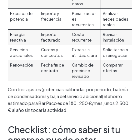
caros
Excesos de
Importe y
Penalizacion
Analizar
potencia
frecuencia
es
necesidades
recurrentes
reales
Energía
Importe
Coste
Revisar
reactiva
facturado
recurrente
instalación
Servicios
Cuotas y
Extras sin
Solicitar baja
adicionales
conceptos
utilidad clara
o renegociar
Renovación
Fecha fin de
Cambio de
Comparar
contrato
precio no
ofertas
revisado
Con tres ajustes (potencias calibradas por periodo, batería
de condensadores y baja del servicio adicional) el ahorro
estimado para Bar Paco es de 180-250 €/mes, unos 2.500
€ al año sin tocar la actividad.
Checklist: cómo saber si tu
empresa puede estar