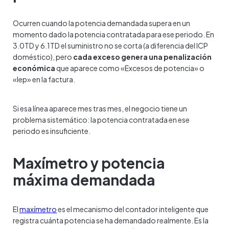
Ocurren cuando la potencia demandada supera en un
momento dado la potencia contratada para ese periodo. En
3.0TD y 6.1TD el suministro no se corta (a diferencia del ICP
doméstico), pero
cada exceso genera una penalización
económica
que aparece como «Excesos de potencia» o
«Iep» en la factura.
Si esa línea aparece mes tras mes, el negocio tiene un
problema sistemático: la potencia contratada en ese
periodo es insuficiente.
Maxímetro y potencia
máxima demandada
El
maxímetro
es el mecanismo del contador inteligente que
registra cuánta potencia se ha demandado realmente. Es la