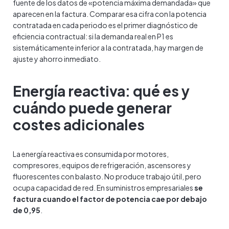
fuente de los datos de «potencia máxima demandada» que
aparecen en la factura. Comparar esa cifra con la potencia
contratada en cada periodo es el primer diagnóstico de
eficiencia contractual: si la demanda real en P1 es
sistemáticamente inferior a la contratada, hay margen de
ajuste y ahorro inmediato.
Energía reactiva: qué es y
cuándo puede generar
costes adicionales
La energía reactiva es consumida por motores,
compresores, equipos de refrigeración, ascensores y
fluorescentes con balasto. No produce trabajo útil, pero
ocupa capacidad de red. En suministros empresariales
se
factura cuando el factor de potencia cae por debajo
de 0,95
.