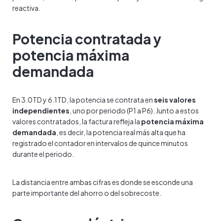
reactiva.
Potencia contratada y
potencia máxima
demandada
En 3.0TD y 6.1TD, la potencia se contrata en
seis valores
independientes
, uno por periodo (P1 a P6). Junto a estos
valores contratados, la factura refleja la
potencia máxima
demandada
, es decir, la potencia real más alta que ha
registrado el contador en intervalos de quince minutos
durante el periodo.
La distancia entre ambas cifras es donde se esconde una
parte importante del ahorro o del sobrecoste.