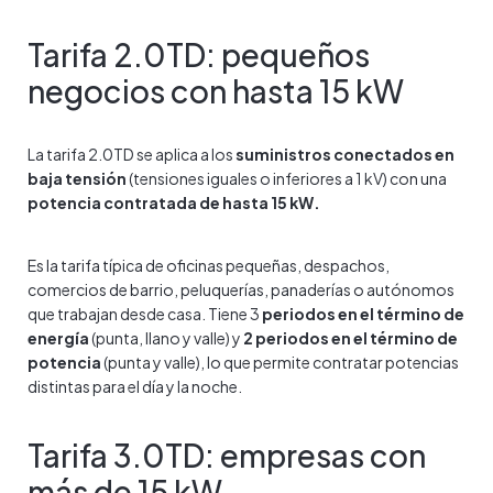
Tarifa 2.0TD: pequeños
negocios con hasta 15 kW
La tarifa 2.0TD se aplica a los
suministros conectados en
baja tensión
(tensiones iguales o inferiores a 1 kV) con una
potencia contratada de hasta 15 kW.
Es la tarifa típica de oficinas pequeñas, despachos,
comercios de barrio, peluquerías, panaderías o autónomos
que trabajan desde casa. Tiene 3
periodos en el término de
energía
(punta, llano y valle) y
2 periodos en el término de
potencia
(punta y valle), lo que permite contratar potencias
distintas para el día y la noche.
Tarifa 3.0TD: empresas con
más de 15 kW