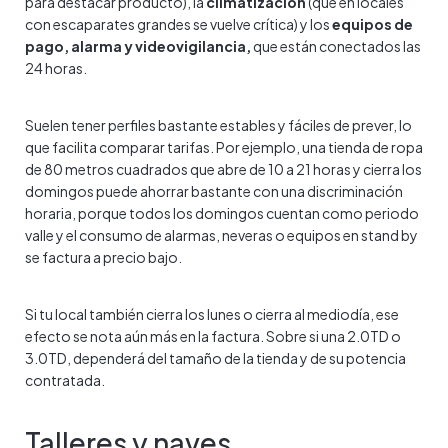
para destacar producto), la
climatización
(que en locales
con escaparates grandes se vuelve crítica) y los
equipos de
pago, alarma y videovigilancia,
que están conectados las
24 horas.
Suelen tener perfiles bastante estables y fáciles de prever, lo
que facilita comparar tarifas. Por ejemplo, una tienda de ropa
de 80 metros cuadrados que abre de 10 a 21 horas y cierra los
domingos puede ahorrar bastante con una discriminación
horaria, porque todos los domingos cuentan como periodo
valle y el consumo de alarmas, neveras o equipos en stand by
se factura a precio bajo.
Si tu local también cierra los lunes o cierra al mediodía, ese
efecto se nota aún más en la factura. Sobre si una 2.0TD o
3.0TD, dependerá del tamaño de la tienda y de su potencia
contratada.
Talleres y naves