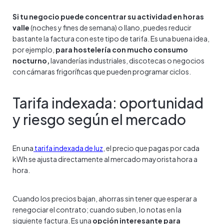
Si tu negocio puede concentrar su actividad en horas
valle
(noches y fines de semana) o llano, puedes reducir
bastante la factura con este tipo de tarifa. Es una buena idea,
por ejemplo,
para hostelería con mucho consumo
nocturno,
lavanderías industriales, discotecas o negocios
con cámaras frigoríficas que pueden programar ciclos.
Tarifa indexada: oportunidad
y riesgo según el mercado
En una
tarifa indexada de luz
, el precio que pagas por cada
kWh se ajusta directamente al mercado mayorista hora a
hora.
Cuando los precios bajan, ahorras sin tener que esperar a
renegociar el contrato; cuando suben, lo notas en la
siguiente factura. Es una
opción interesante para