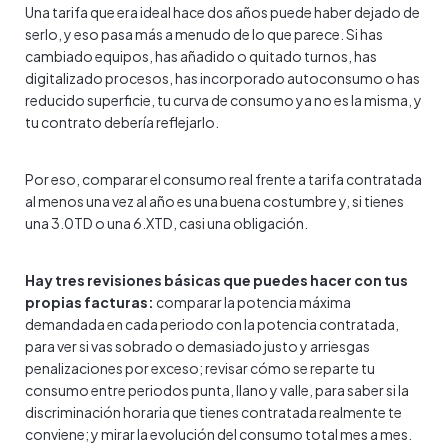
Una tarifa que era ideal hace dos años puede haber dejado de
serlo, y eso pasa más a menudo de lo que parece. Si has
cambiado equipos, has añadido o quitado turnos, has
digitalizado procesos, has incorporado autoconsumo o has
reducido superficie, tu curva de consumo ya no es la misma, y
tu contrato debería reflejarlo.
Por eso, comparar el consumo real frente a tarifa contratada
al menos una vez al año es una buena costumbre y, si tienes
una 3.0TD o una 6.XTD, casi una obligación.
Hay tres revisiones básicas que puedes hacer con tus
propias facturas:
comparar la potencia máxima
demandada en cada periodo con la potencia contratada,
para ver si vas sobrado o demasiado justo y arriesgas
penalizaciones por exceso; revisar cómo se reparte tu
consumo entre periodos punta, llano y valle, para saber si la
discriminación horaria que tienes contratada realmente te
conviene; y mirar la evolución del consumo total mes a mes.