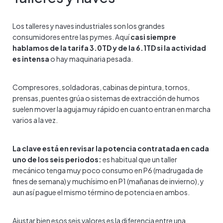
Los talleres y naves industriales son los grandes
consumidores entre las pymes. Aquí
casi siempre
hablamos de la tarifa 3.0TD y de la 6.1TD si la actividad
es intensa
o hay maquinaria pesada.
Compresores, soldadoras, cabinas de pintura, tornos,
prensas, puentes grúa o sistemas de extracción de humos
suelen mover la aguja muy rápido en cuanto entran en marcha
varios a la vez.
La clave está en revisar la potencia contratada en cada
uno de los seis periodos:
es habitual que un taller
mecánico tenga muy poco consumo en P6 (madrugada de
fines de semana) y muchísimo en P1 (mañanas de invierno), y
aun así pague el mismo término de potencia en ambos.
Ajustar bien esos seis valores es la diferencia entre una