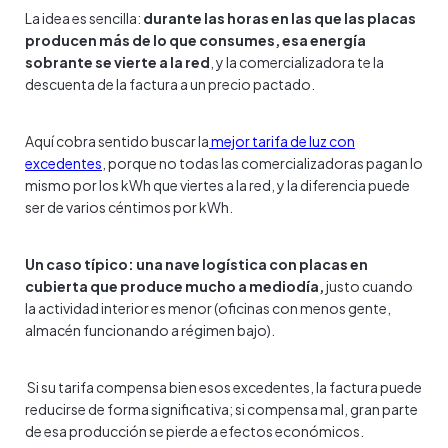
La idea es sencilla:
durante las horas en las que las placas
producen más de lo que consumes, esa energía
sobrante se vierte a la red
, y la comercializadora te la
descuenta de la factura a un precio pactado.
Aquí cobra sentido buscar la
mejor tarifa de luz con
excedentes
, porque no todas las comercializadoras pagan lo
mismo por los kWh que viertes a la red, y la diferencia puede
ser de varios céntimos por kWh.
Un caso típico: una nave logística con placas en
cubierta que produce mucho a mediodía,
justo cuando
la actividad interior es menor (oficinas con menos gente,
almacén funcionando a régimen bajo).
Si su tarifa compensa bien esos excedentes, la factura puede
reducirse de forma significativa; si compensa mal, gran parte
de esa producción se pierde a efectos económicos.