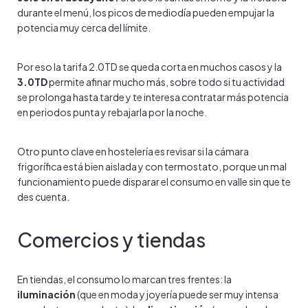
durante el menú, los picos de mediodía pueden empujar la
potencia muy cerca del límite.
Por eso la tarifa 2.0TD se queda corta en muchos casos y la
3.0TD
permite afinar mucho más, sobre todo si tu actividad
se prolonga hasta tarde y te interesa contratar más potencia
en periodos punta y rebajarla por la noche.
Otro punto clave en hostelería es revisar si la cámara
frigorífica está bien aislada y con termostato, porque un mal
funcionamiento puede disparar el consumo en valle sin que te
des cuenta.
Comercios y tiendas
En tiendas, el consumo lo marcan tres frentes: la
iluminación
(que en moda y joyería puede ser muy intensa