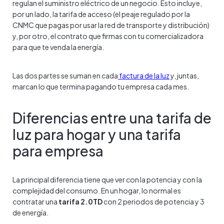
regulan el suministro eléctrico de un negocio. Esto incluye,
por un lado, la tarifa de acceso (el peaje regulado por la
CNMC que pagas por usar la red de transporte y distribución)
y, por otro, el contrato que firmas con tu comercializadora
para que te venda la energía.
Las dos partes se suman en cada
factura de la luz
y, juntas,
marcan lo que termina pagando tu empresa cada mes.
Diferencias entre una tarifa de
luz para hogar y una tarifa
para empresa
La principal diferencia tiene que ver con la potencia y con la
complejidad del consumo. En un hogar, lo normal es
contratar una
tarifa 2.0TD
con 2 periodos de potencia y 3
de energía.