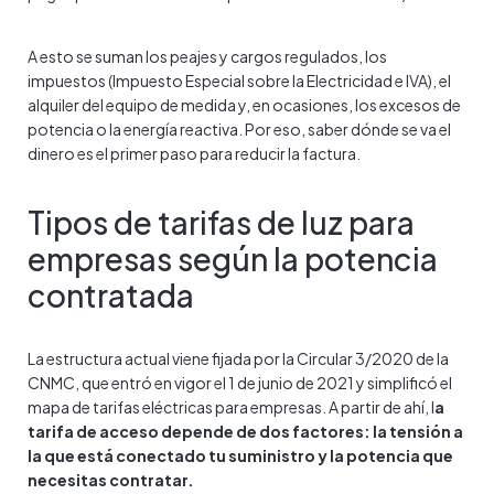
A esto se suman los peajes y cargos regulados, los
impuestos (Impuesto Especial sobre la Electricidad e IVA), el
alquiler del equipo de medida y, en ocasiones, los excesos de
potencia o la energía reactiva. Por eso, saber dónde se va el
dinero es el primer paso para reducir la factura.
Tipos de tarifas de luz para
empresas según la potencia
contratada
La estructura actual viene fijada por la Circular 3/2020 de la
CNMC, que entró en vigor el 1 de junio de 2021 y simplificó el
mapa de tarifas eléctricas para empresas. A partir de ahí, l
a
tarifa de acceso depende de dos factores: la tensión a
la que está conectado tu suministro y la potencia que
necesitas contratar.