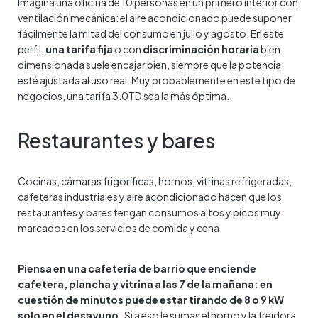
Imagina una oficina de 10 personas en un primero interior con
ventilación mecánica: el aire acondicionado puede suponer
fácilmente la mitad del consumo en julio y agosto. En este
perfil,
una tarifa fija
o con
discriminación horaria
bien
dimensionada suele encajar bien, siempre que la potencia
esté ajustada al uso real. Muy probablemente en este tipo de
negocios, una tarifa 3.0TD sea la más óptima.
Restaurantes y bares
Cocinas, cámaras frigoríficas, hornos, vitrinas refrigeradas,
cafeteras industriales y aire acondicionado hacen que los
restaurantes y bares tengan consumos altos y picos muy
marcados en los servicios de comida y cena.
Piensa en una cafetería de barrio que enciende
cafetera, plancha y vitrina a las 7 de la mañana: en
cuestión de minutos puede estar tirando de 8 o 9 kW
solo en el desayuno.
Si a eso le sumas el horno y la freidora