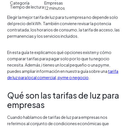
Categoría
Empresas
Tiempo de lectura
12
minutos
Elegir la mejor tarifa de luz para tu empresa no depende solo
del precio del kWh. También conviene revisar la potencia
contratada, los horarios de consumo, la tarifa de acceso, las
permanencias y los servicios incluidos.
En esta guía te explicamos qué opciones existen y cómo
comparar tarifas para pagar solo por lo que tu negocio
necesita. Además,i tienes un local pequeño o una pyme,
puedes ampliar información en nuestra guía sobre una
tarifa
de luz para local comercial, pyme o negocio
.
Qué son las tarifas de luz para
empresas
Cuando hablamos de tarifas de luz para empresas nos
referimos al conjunto de condiciones económicas que