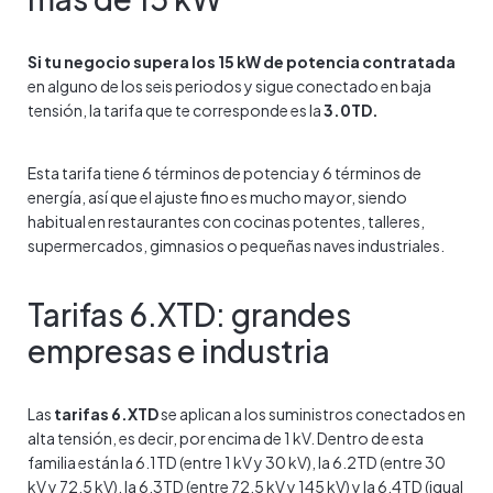
Si tu negocio supera los 15 kW de potencia contratada
en alguno de los seis periodos y sigue conectado en baja
tensión, la tarifa que te corresponde es la
3.0TD.
Esta tarifa tiene 6 términos de potencia y 6 términos de
energía, así que el ajuste fino es mucho mayor, siendo
habitual en restaurantes con cocinas potentes, talleres,
supermercados, gimnasios o pequeñas naves industriales.
Tarifas 6.XTD: grandes
empresas e industria
Las
tarifas 6.XTD
se aplican a los suministros conectados en
alta tensión, es decir, por encima de 1 kV. Dentro de esta
familia están la 6.1TD (entre 1 kV y 30 kV), la 6.2TD (entre 30
kV y 72,5 kV), la 6.3TD (entre 72,5 kV y 145 kV) y la 6.4TD (igual