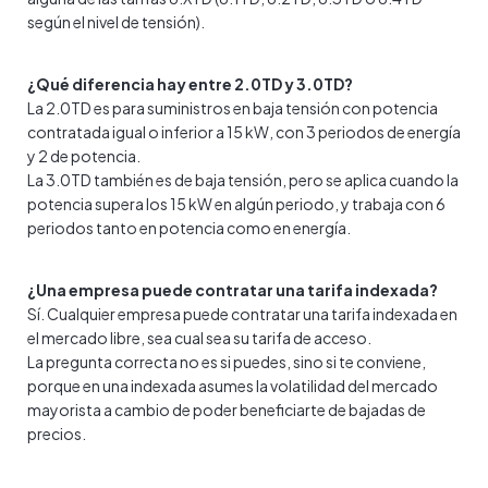
según el nivel de tensión).
¿Qué diferencia hay entre 2.0TD y 3.0TD?
La 2.0TD es para suministros en baja tensión con potencia
contratada igual o inferior a 15 kW, con 3 periodos de energía
y 2 de potencia.
La 3.0TD también es de baja tensión, pero se aplica cuando la
potencia supera los 15 kW en algún periodo, y trabaja con 6
periodos tanto en potencia como en energía.
¿Una empresa puede contratar una tarifa indexada?
Sí. Cualquier empresa puede contratar una tarifa indexada en
el mercado libre, sea cual sea su tarifa de acceso.
La pregunta correcta no es si puedes, sino si te conviene,
porque en una indexada asumes la volatilidad del mercado
mayorista a cambio de poder beneficiarte de bajadas de
precios.