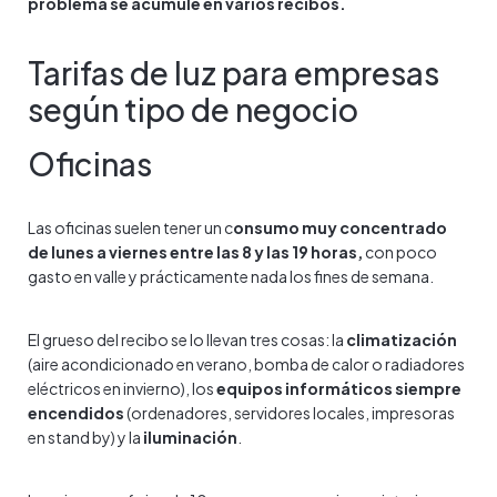
problema se acumule en varios recibos.
Tarifas de luz para empresas
según tipo de negocio
Oficinas
Las oficinas suelen tener un c
onsumo muy concentrado
de lunes a viernes entre las 8 y las 19 horas,
con poco
gasto en valle y prácticamente nada los fines de semana.
El grueso del recibo se lo llevan tres cosas: la
climatización
(aire acondicionado en verano, bomba de calor o radiadores
eléctricos en invierno), los
equipos informáticos siempre
encendidos
(ordenadores, servidores locales, impresoras
en stand by) y la
iluminación
.