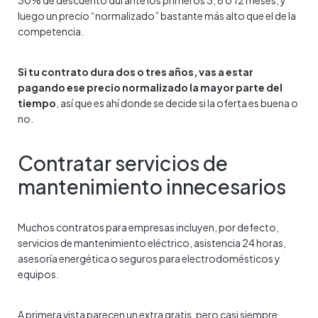
30% de descuento durante los primeros 3, 6 o 12 meses, y
luego un precio “normalizado” bastante más alto que el de la
competencia.
Si tu contrato dura dos o tres años, vas a estar
pagando ese precio normalizado la mayor parte del
tiempo
, así que es ahí donde se decide si la oferta es buena o
no.
Contratar servicios de
mantenimiento innecesarios
Muchos contratos para empresas incluyen, por defecto,
servicios de mantenimiento eléctrico, asistencia 24 horas,
asesoría energética o seguros para electrodomésticos y
equipos.
A primera vista parecen un extra gratis, pero casi siempre