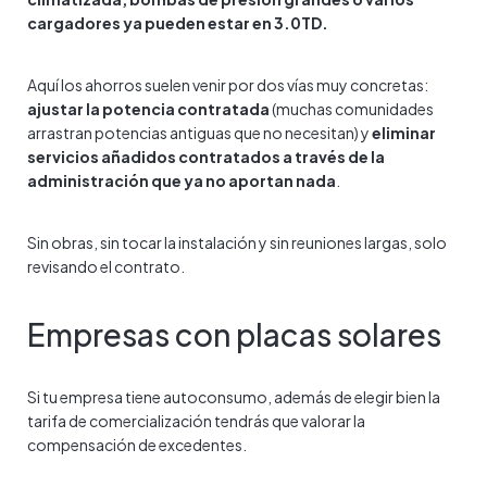
cargadores ya pueden estar en 3.0TD.
Aquí los ahorros suelen venir por dos vías muy concretas:
ajustar la potencia contratada
(muchas comunidades
arrastran potencias antiguas que no necesitan) y
eliminar
servicios añadidos contratados a través de la
administración que ya no aportan nada
.
Sin obras, sin tocar la instalación y sin reuniones largas, solo
revisando el contrato.
Empresas con placas solares
Si tu empresa tiene autoconsumo, además de elegir bien la
tarifa de comercialización tendrás que valorar la
compensación de excedentes.