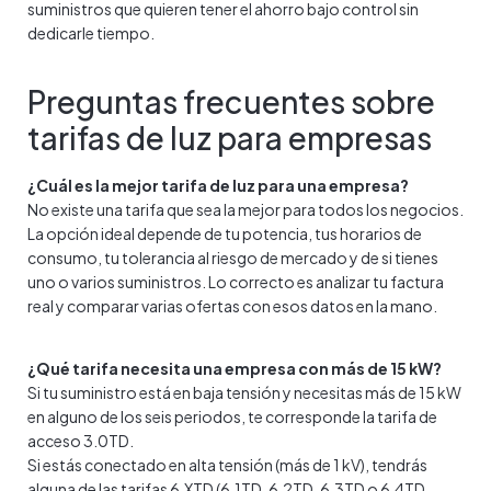
suministros que quieren tener el ahorro bajo control sin
dedicarle tiempo.
Preguntas frecuentes sobre
tarifas de luz para empresas
¿Cuál es la mejor tarifa de luz para una empresa?
No existe una tarifa que sea la mejor para todos los negocios.
La opción ideal depende de tu potencia, tus horarios de
consumo, tu tolerancia al riesgo de mercado y de si tienes
uno o varios suministros. Lo correcto es analizar tu factura
real y comparar varias ofertas con esos datos en la mano.
¿Qué tarifa necesita una empresa con más de 15 kW?
Si tu suministro está en baja tensión y necesitas más de 15 kW
en alguno de los seis periodos, te corresponde la tarifa de
acceso 3.0TD.
Si estás conectado en alta tensión (más de 1 kV), tendrás
alguna de las tarifas 6.XTD (6.1TD, 6.2TD, 6.3TD o 6.4TD