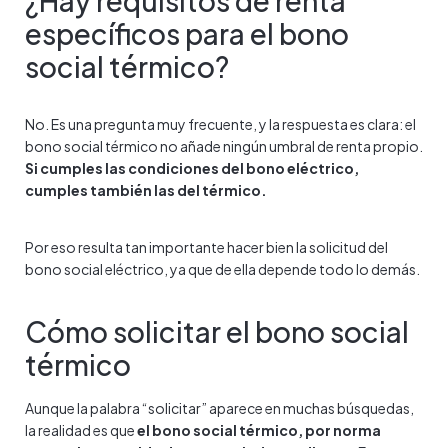
¿Hay requisitos de renta
específicos para el bono
social térmico?
No. Es una pregunta muy frecuente, y la respuesta es clara: el
bono social térmico no añade ningún umbral de renta propio.
Si cumples las condiciones del bono eléctrico,
cumples también las del térmico.
Por eso resulta tan importante hacer bien la solicitud del
bono social eléctrico, ya que de ella depende todo lo demás.
Cómo solicitar el bono social
térmico
Aunque la palabra “solicitar” aparece en muchas búsquedas,
la realidad es que
el bono social térmico, por norma