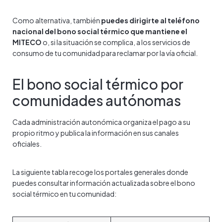
Como alternativa, también
puedes dirigirte al teléfono
nacional del bono social térmico que mantiene el
MITECO
o, si la situación se complica, a los servicios de
consumo de tu comunidad para reclamar por la vía oficial.
El bono social térmico por
comunidades autónomas
Cada administración autonómica organiza el pago a su
propio ritmo y publica la información en sus canales
oficiales.
La siguiente tabla recoge los portales generales donde
puedes consultar información actualizada sobre el bono
social térmico en tu comunidad: