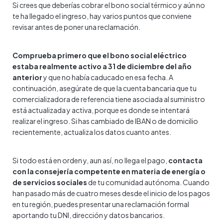
Si crees que deberías cobrar el bono social térmico y aún no
te ha llegado el ingreso, hay varios puntos que conviene
revisar antes de poner una reclamación.
Comprueba primero que el bono social eléctrico
estaba realmente activo a 31 de diciembre del año
anterior
y que no había caducado en esa fecha. A
continuación, asegúrate de que la cuenta bancaria que tu
comercializadora de referencia tiene asociada al suministro
está actualizada y activa, porque es donde se intentará
realizar el ingreso. Si has cambiado de IBAN o de domicilio
recientemente, actualiza los datos cuanto antes.
Si todo está en orden y, aun así, no llega el pago,
contacta
con la consejería competente en materia de energía o
de servicios sociales
de tu comunidad autónoma. Cuando
han pasado más de cuatro meses desde el inicio de los pagos
en tu región, puedes presentar una reclamación formal
aportando tu DNI, dirección y datos bancarios.