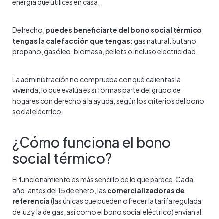
energía que utilices en casa.
De hecho,
puedes beneficiarte del bono social térmico
tengas la calefacción que tengas:
gas natural, butano,
propano, gasóleo, biomasa, pellets o incluso electricidad.
La administración no comprueba con qué calientas la
vivienda; lo que evalúa es si formas parte del grupo de
hogares con derecho a la ayuda, según los criterios del bono
social eléctrico.
¿Cómo funciona el bono
social térmico?
El funcionamiento es más sencillo de lo que parece. Cada
año, antes del 15 de enero, las
comercializadoras de
referencia
(las únicas que pueden ofrecer la tarifa regulada
de luz y la de gas, así como el bono social eléctrico) envían al