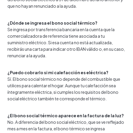
que no hayan renunciado a la ayuda.
¿Dónde se ingresa el bono social térmico?
Se ingresa por transferencia bancaria en la cuenta que la
comercializadora de referencia tiene asociada a tu
suministro eléctrico. Si esa cuenta no está actualizada,
recibirás una carta para indicar otro IBAN válido o, en su caso,
renunciar a la ayuda.
¿Puedo cobrarlo si mi calefacción es eléctrica?
Sí. El bono social térmico no depende del combustible que
utilices para calentar el hogar. Aunque tu calefacción sea
íntegramente eléctrica, si cumples los requisitos del bono
social eléctrico también te corresponde el térmico.
¿El bono social térmico aparece en la factura de la luz?
No. A diferencia del bono social eléctrico, que se ve reflejado
mes a mes en la factura, el bono térmico se ingresa