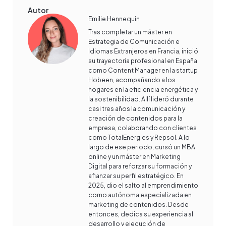
Autor
Emilie Hennequin
Tras completar un máster en
Estrategia de Comunicación e
Idiomas Extranjeros en Francia, inició
su trayectoria profesional en España
como Content Manager en la startup
Hobeen, acompañando a los
hogares en la eficiencia energética y
la sostenibilidad. Allí lideró durante
casi tres años la comunicación y
creación de contenidos para la
empresa, colaborando con clientes
como TotalEnergies y Repsol. A lo
largo de ese periodo, cursó un MBA
online y un máster en Marketing
Digital para reforzar su formación y
afianzar su perfil estratégico. En
2025, dio el salto al emprendimiento
como autónoma especializada en
marketing de contenidos. Desde
entonces, dedica su experiencia al
desarrollo y ejecución de