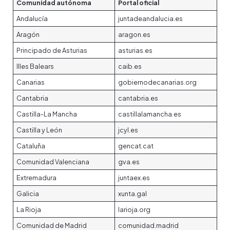
Comunidad autónoma
Portal oficial
Andalucía
juntadeandalucia.es
Aragón
aragon.es
Principado de Asturias
asturias.es
Illes Balears
caib.es
Canarias
gobiernodecanarias.org
Cantabria
cantabria.es
Castilla-La Mancha
castillalamancha.es
Castilla y León
jcyl.es
Cataluña
gencat.cat
Comunidad Valenciana
gva.es
Extremadura
juntaex.es
Galicia
xunta.gal
La Rioja
larioja.org
Comunidad de Madrid
comunidad.madrid