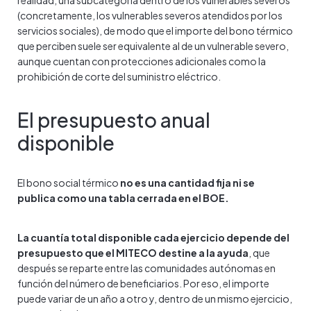
realidad, una subcategoría dentro de los vulnerables severos
(concretamente, los vulnerables severos atendidos por los
servicios sociales), de modo que el importe del bono térmico
que perciben suele ser equivalente al de un vulnerable severo,
aunque cuentan con protecciones adicionales como la
prohibición de corte del suministro eléctrico.
El presupuesto anual
disponible
El bono social térmico
no es una cantidad fija ni se
publica como una tabla cerrada en el BOE.
La cuantía total disponible cada ejercicio depende del
presupuesto que el MITECO destine a la ayuda
, que
después se reparte entre las comunidades autónomas en
función del número de beneficiarios. Por eso, el importe
puede variar de un año a otro y, dentro de un mismo ejercicio,