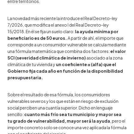
entre territorios.
La novedad más reciente la introduce el Real Decreto-ley
7/2026, que modifica el anexo I del Real Decreto-ley
15/2018. En él se fija un suelo claro:
la ayuda mínima por
beneficiario es de 50 euros.
A partir de ahí, el importe que
corresponde a un consumidor vulnerable se calcula mediante
una fórmula matemática que combina dos factores:
el valor
SCI (severidad climática de invierno)
asociado a la zona
climática de tu vivienda y
un coeficiente α (alfa) que el
Gobierno fija cada año en función de la disponibilidad
presupuestaria.
Sobre el resultado de esa fórmula, los consumidores
vulnerables severos y los que están en riesgo de exclusión
social perciben una cuantía superior. Dicho en lenguaje
sencillo:
cuanto más frío sea tu municipio y mayor sea
tu grado de vulnerabilidad, mayor será la ayuda
, pero el
importe concreto solo se conoce una vez aplicada la fórmula