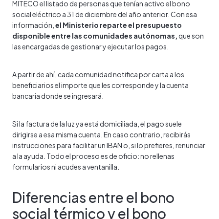
MITECO el listado de personas que tenían activo el bono
social eléctrico a 31 de diciembre del año anterior. Con esa
información,
el Ministerio reparte el presupuesto
disponible entre las comunidades autónomas,
que son
las encargadas de gestionar y ejecutar los pagos.
A partir de ahí, cada comunidad notifica por carta a los
beneficiarios el importe que les corresponde y la cuenta
bancaria donde se ingresará.
Si la factura de la luz ya está domiciliada, el pago suele
dirigirse a esa misma cuenta. En caso contrario, recibirás
instrucciones para facilitar un IBAN o, si lo prefieres, renunciar
a la ayuda. Todo el proceso es de oficio: no rellenas
formularios ni acudes a ventanilla.
Diferencias entre el bono
social térmico y el bono