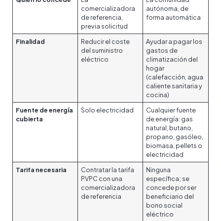
comercializadora
autónoma, de
de referencia,
forma automática
previa solicitud
Finalidad
Reducir el coste
Ayudar a pagar los
del suministro
gastos de
eléctrico
climatización del
hogar
(calefacción, agua
caliente sanitaria y
cocina)
Fuente de energía
Solo electricidad
Cualquier fuente
cubierta
de energía: gas
natural, butano,
propano, gasóleo,
biomasa, pellets o
electricidad
Tarifa necesaria
Contratar la tarifa
Ninguna
PVPC con una
específica; se
comercializadora
concede por ser
de referencia
beneficiario del
bono social
eléctrico