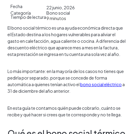
Fecha
22 junio, 2026
Categoría
Bono social
Tiempo de lectura
9
minutos
El bono social térmico es una ayuda económica directa que
el Estado destina a los hogares vulnerables para aliviar el
gasto en calefacción, agua caliente o cocina. A diferencia del
descuento eléctrico que aparece mes a mes en la factura,
esta prestación se ingresa en tu cuenta una sola vez al año.
Lo más importante: en la mayoría de los casos no tienes que
pedirla por separado, porque se concede de forma
automática a quienes tenían activo el
bono social eléctrico
a
31 de diciembre del año anterior.
En esta guía te contamos quién puede cobrarlo, cuánto se
recibe y qué hacer si crees que te corresponde y no te llega.
Qué es el bono social térmico