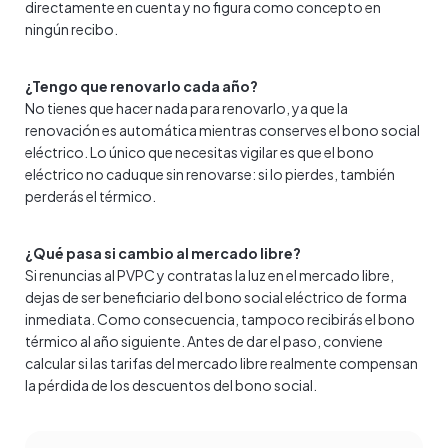
directamente en cuenta y no figura como concepto en
ningún recibo.
¿Tengo que renovarlo cada año?
No tienes que hacer nada para renovarlo, ya que la
renovación es automática mientras conserves el bono social
eléctrico. Lo único que necesitas vigilar es que el bono
eléctrico no caduque sin renovarse: si lo pierdes, también
perderás el térmico.
¿Qué pasa si cambio al mercado libre?
Si renuncias al PVPC y contratas la luz en el mercado libre,
dejas de ser beneficiario del bono social eléctrico de forma
inmediata. Como consecuencia, tampoco recibirás el bono
térmico al año siguiente. Antes de dar el paso, conviene
calcular si las tarifas del mercado libre realmente compensan
la pérdida de los descuentos del bono social.