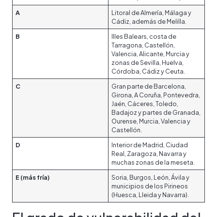
A
Litoral de Almería, Málaga y
Cádiz, además de Melilla.
B
Illes Balears, costa de
Tarragona, Castellón,
Valencia, Alicante, Murcia y
zonas de Sevilla, Huelva,
Córdoba, Cádiz y Ceuta.
C
Gran parte de Barcelona,
Girona, A Coruña, Pontevedra,
Jaén, Cáceres, Toledo,
Badajoz y partes de Granada,
Ourense, Murcia, Valencia y
Castellón.
D
Interior de Madrid, Ciudad
Real, Zaragoza, Navarra y
muchas zonas de la meseta.
E (más fría)
Soria, Burgos, León, Ávila y
municipios de los Pirineos
(Huesca, Lleida y Navarra).