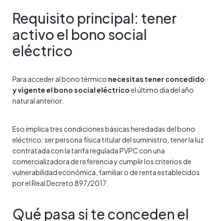
Requisito principal: tener
activo el bono social
eléctrico
Para acceder al bono térmico
necesitas tener concedido
y vigente el bono social eléctrico
el último día del año
natural anterior.
Eso implica tres condiciones básicas heredadas del bono
eléctrico: ser persona física titular del suministro, tener la luz
contratada con la tarifa regulada PVPC con una
comercializadora de referencia y cumplir los criterios de
vulnerabilidad económica, familiar o de renta establecidos
por el Real Decreto 897/2017.
Qué pasa si te conceden el