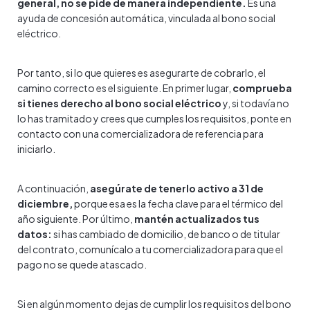
general, no se pide de manera independiente.
Es una
ayuda de concesión automática, vinculada al bono social
eléctrico.
Por tanto, si lo que quieres es asegurarte de cobrarlo, el
camino correcto es el siguiente. En primer lugar,
comprueba
si tienes derecho al bono social eléctrico
y, si todavía no
lo has tramitado y crees que cumples los requisitos, ponte en
contacto con una comercializadora de referencia para
iniciarlo.
A continuación,
asegúrate de tenerlo activo a 31 de
diciembre,
porque esa es la fecha clave para el térmico del
año siguiente. Por último,
mantén actualizados tus
datos:
si has cambiado de domicilio, de banco o de titular
del contrato, comunícalo a tu comercializadora para que el
pago no se quede atascado.
Si en algún momento dejas de cumplir los requisitos del bono