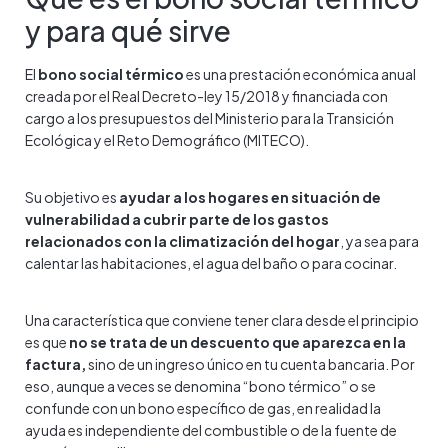
y para qué sirve
El
bono social térmico
es una prestación económica anual
creada por el Real Decreto-ley 15/2018 y financiada con
cargo a los presupuestos del Ministerio para la Transición
Ecológica y el Reto Demográfico (MITECO).
Su objetivo es
ayudar a los hogares en situación de
vulnerabilidad a cubrir parte de los gastos
relacionados con la climatización del hogar
, ya sea para
calentar las habitaciones, el agua del baño o para cocinar.
Una característica que conviene tener clara desde el principio
es que
no se trata de un descuento que aparezca en la
factura,
sino de un ingreso único en tu cuenta bancaria. Por
eso, aunque a veces se denomina “bono térmico” o se
confunde con un bono específico de gas, en realidad la
ayuda es independiente del combustible o de la fuente de