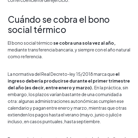
con el coeficiente del ejercicio.
Cuándo se cobra el bono
social térmico
El bono social térmico
se cobra una sola vez al año,
mediante transferencia bancaria, y siempre con el año natural
como referencia.
La normativa del Real Decreto-ley 15/2018 marca que
el
ingreso debería producirse durante el primer trimestre
del año (es decir, entre enero y marzo).
En la práctica, sin
embargo, los plazos varían bastante de una comunidad a
otra: algunas administraciones autonómicas cumplen ese
calendario y pagan entre enero y marzo, mientras que otras
extienden los pagos hasta el verano (mayo, junio o julio) e
incluso, en casos puntuales, hasta septiembre.