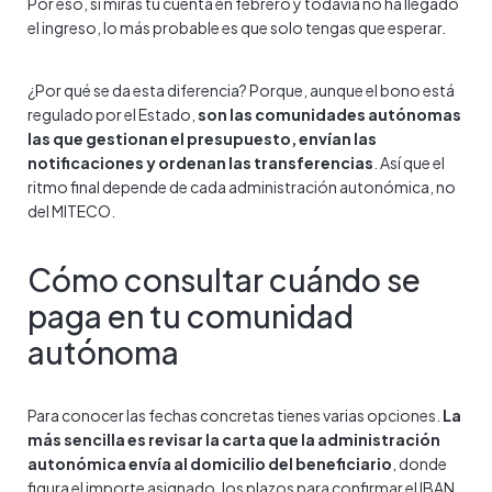
Por eso, si miras tu cuenta en febrero y todavía no ha llegado
el ingreso, lo más probable es que solo tengas que esperar.
¿Por qué se da esta diferencia? Porque, aunque el bono está
regulado por el Estado,
son las comunidades autónomas
las que gestionan el presupuesto, envían las
notificaciones y ordenan las transferencias
. Así que el
ritmo final depende de cada administración autonómica, no
del MITECO.
Cómo consultar cuándo se
paga en tu comunidad
autónoma
Para conocer las fechas concretas tienes varias opciones.
La
más sencilla es revisar la carta que la administración
autonómica envía al domicilio del beneficiario
, donde
figura el importe asignado, los plazos para confirmar el IBAN