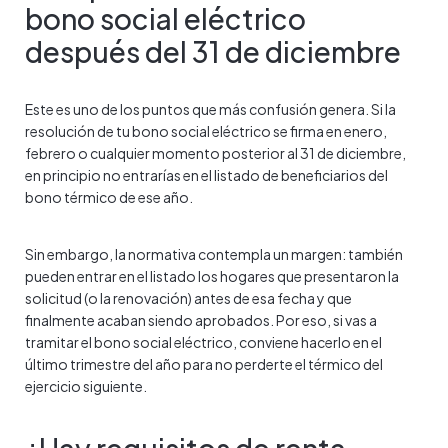
bono social eléctrico
después del 31 de diciembre
Este es uno de los puntos que más confusión genera. Si la
resolución de tu bono social eléctrico se firma en enero,
febrero o cualquier momento posterior al 31 de diciembre,
en principio no entrarías en el listado de beneficiarios del
bono térmico de ese año.
Sin embargo, la normativa contempla un margen: también
pueden entrar en el listado los hogares que presentaron la
solicitud (o la renovación) antes de esa fecha y que
finalmente acaban siendo aprobados. Por eso, si vas a
tramitar el bono social eléctrico, conviene hacerlo en el
último trimestre del año para no perderte el térmico del
ejercicio siguiente.