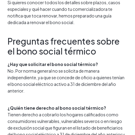
Si quieres conocer todos los detalles sobre plazos, casos
especiales y qué hacer cuando tu comercializadora te
notifica que toca renovar, hemos preparado una guía
dedicada a renovar el bono social.
Preguntas frecuentes sobre
el bono social térmico
¿Hay que solicitar el bono social térmico?
No. Por norma general no se solicita de manera
independiente, ya que se concede de oficio a quienes tenían
el bono social eléctrico activo a 31 de diciembre del año
anterior.
¿Quién tiene derecho al bono social térmico?
Tienen derecho a cobrarlo los hogares calificados como
consumidores vulnerables, vulnerables severos o en riesgo
de exclusión social que figuran en el listado de beneficiarios
del bono social eléctrico a 31 de diciembre del año anterior y