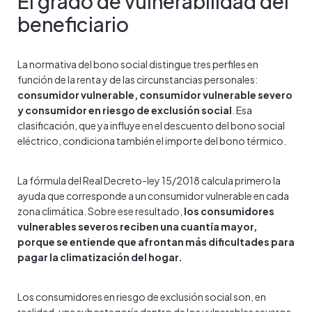
El grado de vulnerabilidad del
beneficiario
La normativa del bono social distingue tres perfiles en
función de la renta y de las circunstancias personales:
consumidor vulnerable, consumidor vulnerable severo
y consumidor en riesgo de exclusión social
. Esa
clasificación, que ya influye en el descuento del bono social
eléctrico, condiciona también el importe del bono térmico.
La fórmula del Real Decreto-ley 15/2018 calcula primero la
ayuda que corresponde a un consumidor vulnerable en cada
zona climática. Sobre ese resultado,
los consumidores
vulnerables severos reciben una cuantía mayor,
porque se entiende que afrontan más dificultades para
pagar la climatización del hogar.
Los consumidores en riesgo de exclusión social son, en