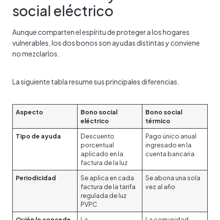
social eléctrico
Aunque comparten el espíritu de proteger a los hogares
vulnerables, los dos bonos son ayudas distintas y conviene
no mezclarlos.
La siguiente tabla resume sus principales diferencias.
Aspecto
Bono social
Bono social
eléctrico
térmico
Tipo de ayuda
Descuento
Pago único anual
porcentual
ingresado en la
aplicado en la
cuenta bancaria
factura de la luz
Periodicidad
Se aplica en cada
Se abona una sola
factura de la tarifa
vez al año
regulada de luz
PVPC
Quién lo concede
La
La comunidad