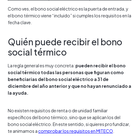
Como ves, el bono social eléctrico es la puerta de entrada, y
el bono térmico viene “incluido” si cumples los requisitos en la
fecha clave.
Quién puede recibir el bono
social térmico
La regla general es muy concreta:
pueden recibir el bono
social térmico todas las personas que figuran como
beneficiarias del bono social eléctrico a 31 de
diciembre del año anterior y que no hayan renunciado a
la ayuda.
No existen requisitos de renta o de unidad familiar
específicos del bono térmico, sino que se aplican los del
bono social eléctrico. En este sentido, si quieres profundizar,
te animamos a
comprobar los requisitos en MITECO
.