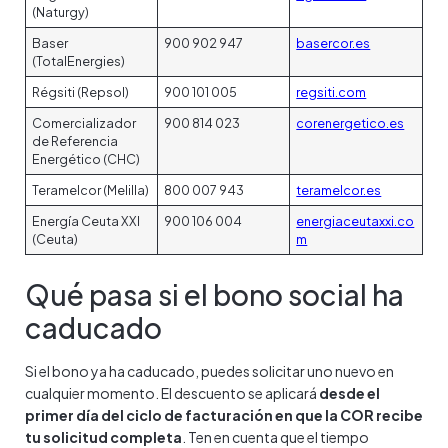
(Naturgy)
Baser
900 902 947
basercor.es
(TotalEnergies)
Régsiti (Repsol)
900 101 005
regsiti.com
Comercializador
900 814 023
corenergetico.es
de Referencia
Energético (CHC)
Teramelcor (Melilla)
800 007 943
teramelcor.es
Energía Ceuta XXI
900 106 004
energiaceutaxxi.co
(Ceuta)
m
Qué pasa si el bono social ha
caducado
Si el bono ya ha caducado, puedes solicitar uno nuevo en
cualquier momento. El descuento se aplicará
desde el
primer día del ciclo de facturación en que la COR recibe
tu solicitud completa
. Ten en cuenta que el tiempo