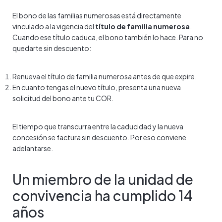
El bono de las familias numerosas está directamente
vinculado a la vigencia del
título de familia numerosa
.
Cuando ese título caduca, el bono también lo hace. Para no
quedarte sin descuento:
Renueva el título de familia numerosa antes de que expire.
En cuanto tengas el nuevo título, presenta una nueva
solicitud del bono ante tu COR.
El tiempo que transcurra entre la caducidad y la nueva
concesión se factura sin descuento. Por eso conviene
adelantarse.
Un miembro de la unidad de
convivencia ha cumplido 14
años