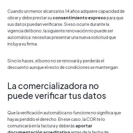
Cuando un menor alcanza los 14 años adquiere capacidad de
obrar y debe prestar su
consentimiento expreso
para que
sus datos puedan verificarse. Si eso ocurre durante la
vigencia del bono, la siguiente renovación no puede ser
automática: necesitas presentar una nueva solicitud que
incluya su firma.
Si no lo haces, el bono no se renovará y perderás el
descuento aunque el resto de condiciones se mantengan.
La comercializadora no
puede verificar tus datos
Que la verificación automática no funcione no significa que
hayas perdido el derecho. En ese caso, la COR te lo
comunicará en la factura y deberás
aportar
documentación acreditativa
antes de la fecha de