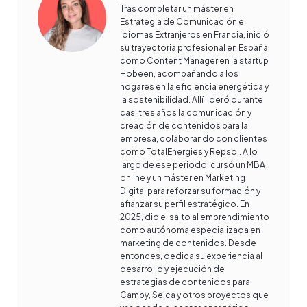
Tras completar un máster en
Estrategia de Comunicación e
Idiomas Extranjeros en Francia, inició
su trayectoria profesional en España
como Content Manager en la startup
Hobeen, acompañando a los
hogares en la eficiencia energética y
la sostenibilidad. Allí lideró durante
casi tres años la comunicación y
creación de contenidos para la
empresa, colaborando con clientes
como TotalEnergies y Repsol. A lo
largo de ese periodo, cursó un MBA
online y un máster en Marketing
Digital para reforzar su formación y
afianzar su perfil estratégico. En
2025, dio el salto al emprendimiento
como autónoma especializada en
marketing de contenidos. Desde
entonces, dedica su experiencia al
desarrollo y ejecución de
estrategias de contenidos para
Camby, Seica y otros proyectos que