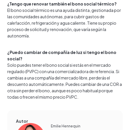
¿Tengo que renovar también el bono social térmico?
El bono social térmico es una ayuda distinta, gestionada por
las comunidades autónomas, para cubrir gastos de
calefacción, refrigeración y agua caliente. Tiene su propio
proceso de solicitud y renovación, que varía según la
autonomía.
¿Puedo cambiar de compañía de luz si tengo el bono
social?
Solo puedes tener el bono social si estás en el mercado
regulado (PVPC) con una comercializadora de referencia. Si
cambias a una compañía del mercado libre, perderás el
descuento automáticamente. Puedes cambiar de una COR a
otra sin perder el bono, aunque es poco habitual porque
todas ofrecen el mismo precio PVPC.
Autor
Emilie Hennequin