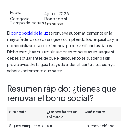
Fecha
4 junio, 2026
Categoría
Bono social
Tiempo de lectura
7
minutos
El
bono social de la luz
se renueva automáticamente en la
mayoría de los casos si sigues cumpliendo los requisitos y la
comercializadora de referencia puede verificar tus datos.
Dicho esto, hay cuatro situaciones concretas en las que sí
debes actuar antes de que el descuento se suspenda sin
previo aviso. Esta guía te ayuda a identificar tu situación y a
saber exactamente qué hacer.
Resumen rápido: ¿tienes que
renovar el bono social?
Situación
¿Debes hacer un
Qué ocurre
trámite?
Sigues cumpliendo
No
La renovación se