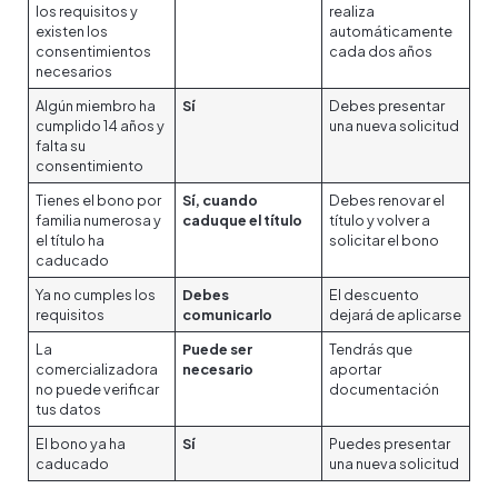
los requisitos y
realiza
existen los
automáticamente
consentimientos
cada dos años
necesarios
Algún miembro ha
Sí
Debes presentar
cumplido 14 años y
una nueva solicitud
falta su
consentimiento
Tienes el bono por
Sí, cuando
Debes renovar el
familia numerosa y
caduque el título
título y volver a
el título ha
solicitar el bono
caducado
Ya no cumples los
Debes
El descuento
requisitos
comunicarlo
dejará de aplicarse
La
Puede ser
Tendrás que
comercializadora
necesario
aportar
no puede verificar
documentación
tus datos
El bono ya ha
Sí
Puedes presentar
caducado
una nueva solicitud