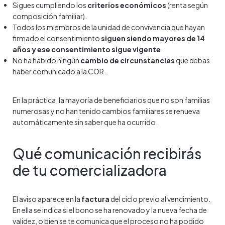
Sigues cumpliendo los
criterios económicos
(renta según
composición familiar).
Todos los miembros de la unidad de convivencia que hayan
firmado el consentimiento
siguen siendo mayores de 14
años y ese consentimiento sigue vigente
.
No ha habido ningún
cambio de circunstancias
que debas
haber comunicado a la COR.
En la práctica, la mayoría de beneficiarios que no son familias
numerosas y no han tenido cambios familiares se renueva
automáticamente sin saber que ha ocurrido.
Qué comunicación recibirás
de tu comercializadora
El aviso aparece en la
factura
del ciclo previo al vencimiento.
En ella se indica si el bono se ha renovado y la nueva fecha de
validez, o bien se te comunica que el proceso no ha podido