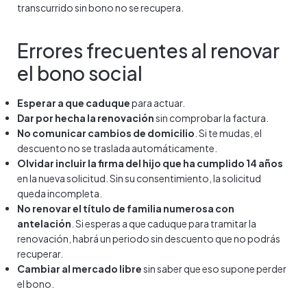
transcurrido sin bono no se recupera.
Errores frecuentes al renovar
el bono social
Esperar a que caduque
para actuar.
Dar por hecha la renovación
sin comprobar la factura.
No comunicar cambios de domicilio
. Si te mudas, el
descuento no se traslada automáticamente.
Olvidar incluir la firma del hijo que ha cumplido 14 años
en la nueva solicitud. Sin su consentimiento, la solicitud
queda incompleta.
No renovar el título de familia numerosa con
antelación
. Si esperas a que caduque para tramitar la
renovación, habrá un periodo sin descuento que no podrás
recuperar.
Cambiar al mercado libre
sin saber que eso supone perder
el bono.