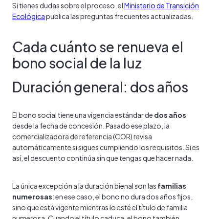
Si tienes dudas sobre el proceso, el
Ministerio de Transición
Ecológica
publica las preguntas frecuentes actualizadas.
Cada cuánto se renueva el
bono social de la luz
Duración general: dos años
El bono social tiene una vigencia estándar de
dos años
desde la fecha de concesión. Pasado ese plazo, la
comercializadora de referencia (COR) revisa
automáticamente si sigues cumpliendo los requisitos. Si es
así, el descuento continúa sin que tengas que hacer nada.
La única excepción a la duración bienal son las
familias
numerosas
: en ese caso, el bono no dura dos años fijos,
sino que está vigente mientras lo esté el título de familia
numerosa. Cuando el título caduca, el bono también.