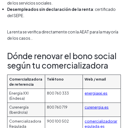
de los servicios sociales.
Desempleados sin declaración de la renta
: certificado
del SEPE.
La renta se verifica directamente con la AEAT para la mayoría
de los casos..
Dónde renovar el bono social
según tu comercializadora
Comercializadora
Teléfono
Web / email
de referencia
Energía XXI
800 760 333
energiaxxi.es
(Endesa)
Curenergía
800 760 719
curenergia.es
(Iberdrola)
Comercializadora
900 100 502
comercializadorar
Regulada
egulada.es