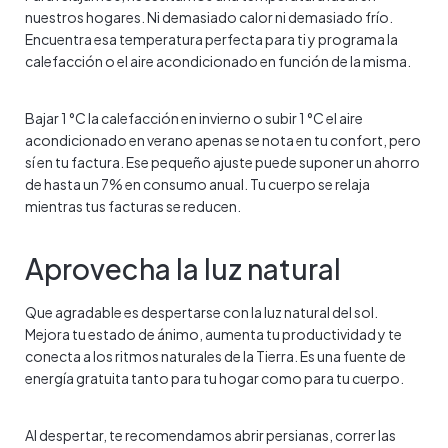
nuestros hogares. Ni demasiado calor ni demasiado frío.
Encuentra esa temperatura perfecta para ti y programa la
calefacción o el aire acondicionado en función de la misma.
Bajar 1 °C la calefacción en invierno o subir 1 °C el aire
acondicionado en verano apenas se nota en tu confort, pero
sí en tu factura. Ese pequeño ajuste puede suponer un ahorro
de hasta un 7% en consumo anual. Tu cuerpo se relaja
mientras tus facturas se reducen.
Aprovecha la luz natural
Que agradable es despertarse con la luz natural del sol.
Mejora tu estado de ánimo, aumenta tu productividad y te
conecta a los ritmos naturales de la Tierra. Es una fuente de
energía gratuita tanto para tu hogar como para tu cuerpo.
Al despertar, te recomendamos abrir persianas, correr las