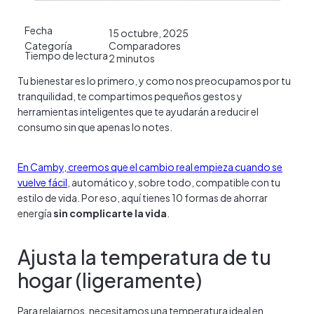
Fecha
15 octubre, 2025
Categoría
Comparadores
Tiempo de lectura
2
minutos
Tu bienestar es lo primero, y como nos preocupamos por tu
tranquilidad, te compartimos pequeños gestos y
herramientas inteligentes que te ayudarán a reducir el
consumo sin que apenas lo notes.
En Camby, creemos que el cambio real empieza cuando se
vuelve fácil
, automático y, sobre todo, compatible con tu
estilo de vida. Por eso, aquí tienes 10 formas de ahorrar
energía
sin complicarte la vida
.
Ajusta la temperatura de tu
hogar (ligeramente)
Para relajarnos, necesitamos una temperatura ideal en