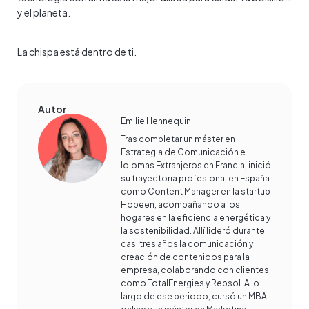
y el planeta.
La chispa está dentro de ti.
Autor
Emilie Hennequin
Tras completar un máster en
Estrategia de Comunicación e
Idiomas Extranjeros en Francia, inició
su trayectoria profesional en España
como Content Manager en la startup
Hobeen, acompañando a los
hogares en la eficiencia energética y
la sostenibilidad. Allí lideró durante
casi tres años la comunicación y
creación de contenidos para la
empresa, colaborando con clientes
como TotalEnergies y Repsol. A lo
largo de ese periodo, cursó un MBA