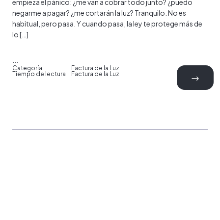
empieza el pánico: ¿me van a cobrar todo junto? ¿puedo
negarme a pagar? ¿me cortarán la luz? Tranquilo. No es
habitual, pero pasa. Y cuando pasa, la ley te protege más de
lo […]
...
Categoría
Factura de la Luz
Tiempo de lectura
Factura de la Luz