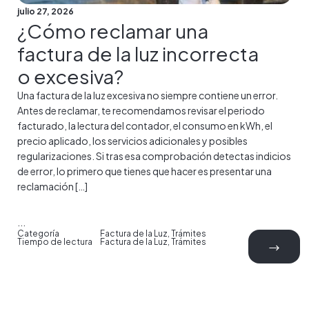
julio 27, 2026
¿Cómo reclamar una
factura de la luz incorrecta
o excesiva?
Una factura de la luz excesiva no siempre contiene un error.
Antes de reclamar, te recomendamos revisar el periodo
facturado, la lectura del contador, el consumo en kWh, el
precio aplicado, los servicios adicionales y posibles
regularizaciones. Si tras esa comprobación detectas indicios
de error, lo primero que tienes que hacer es presentar una
reclamación […]
...
Categoría
Factura de la Luz
,
Trámites
Tiempo de lectura
Factura de la Luz
,
Trámites