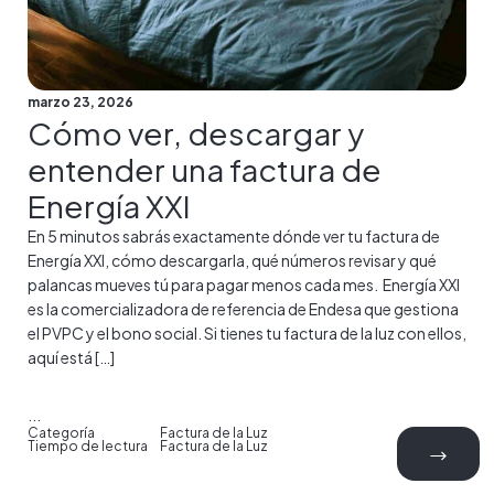
marzo 23, 2026
Cómo ver, descargar y
entender una factura de
Energía XXI
En 5 minutos sabrás exactamente dónde ver tu factura de
Energía XXI, cómo descargarla, qué números revisar y qué
palancas mueves tú para pagar menos cada mes. Energía XXI
es la comercializadora de referencia de Endesa que gestiona
el PVPC y el bono social. Si tienes tu factura de la luz con ellos,
aquí está […]
...
Categoría
Factura de la Luz
Tiempo de lectura
Factura de la Luz